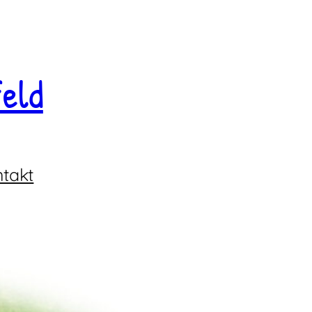
eld
takt