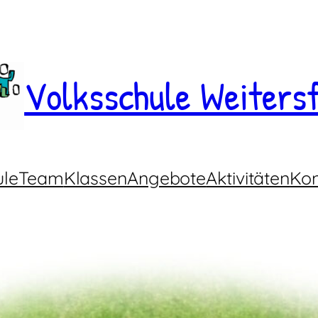
Volksschule Weitersf
ule
Team
Klassen
Angebote
Aktivitäten
Kon