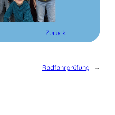
Zurück
Radfahrprüfung
→