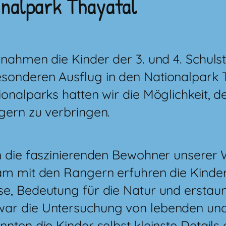
nalpark Thayatal
rnahmen die Kinder der 3. und 4. Schul
onderen Ausflug in den Nationalpark T
ionalparks hatten wir die Möglichkeit,
gern zu verbringen.
n die faszinierenden Bewohner unserer
am mit den Rangern erfuhren die Kinder
e, Bedeutung für die Natur und erstaunl
ar die Untersuchung von lebenden und 
nten die Kinder selbst kleinste Details