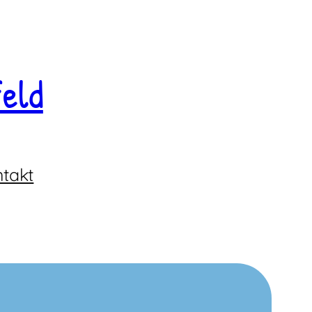
eld
takt