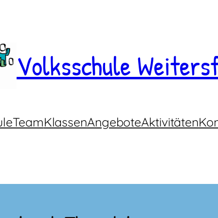
Volksschule Weitersf
ule
Team
Klassen
Angebote
Aktivitäten
Kon