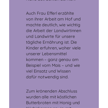
Auch Frau Efferl erzählte
von ihrer Arbeit am Hof und
machte deutlich, wie wichtig
die Arbeit der Landwirtinnen
und Landwirte für unsere
tägliche Ernährung ist. Die
Kinder erfuhren, woher viele
unserer Lebensmittel
kommen – ganz genau am
Beispiel vom Mais – und wie
viel Einsatz und Wissen
dafür notwendig sind.
Zum krönenden Abschluss
wurden alle mit köstlichen
Butterbroten mit Honig und