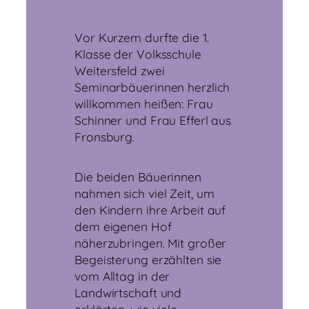
Vor Kurzem durfte die 1.
Klasse der Volksschule
Weitersfeld zwei
Seminarbäuerinnen herzlich
willkommen heißen: Frau
Schinner und Frau Efferl aus
Fronsburg.
Die beiden Bäuerinnen
nahmen sich viel Zeit, um
den Kindern ihre Arbeit auf
dem eigenen Hof
näherzubringen. Mit großer
Begeisterung erzählten sie
vom Alltag in der
Landwirtschaft und