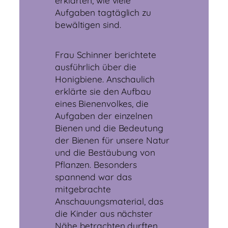
erklärten, wie viele
Aufgaben tagtäglich zu
bewältigen sind.
Frau Schinner berichtete
ausführlich über die
Honigbiene. Anschaulich
erklärte sie den Aufbau
eines Bienenvolkes, die
Aufgaben der einzelnen
Bienen und die Bedeutung
der Bienen für unsere Natur
und die Bestäubung von
Pflanzen. Besonders
spannend war das
mitgebrachte
Anschauungsmaterial, das
die Kinder aus nächster
Nähe betrachten durften.